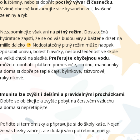
o luštěniny, nebo si dopřát
poctivý vývar či česnečku.
V zimě obecně konzumujte více kysaného zelí, kvašené
zeleniny a ryb.
Nezapomínejte však ani na
pitný režim.
Dostatečná
hydratace zajistí, že se od vás budou viry a bakterie držet na
míííle daleko
Nedostatečný pitný režim může naopak
způsobit únavu, bolest hlavičky, nesoustředěnost ve škole
a velké chutě na sladké.
Preferujte obyčejnou vodu
,
můžete obohatit plátkem pomeranče, citrónu, mandarinky
a doma si dopřejte teplé čaje, bylinkové, zázvorové,
rakytníkové…
Imunita lze zvýšit i delšími a pravidelnými procházkami
.
Dobře se oblékejte a zvyšte pobyt na čerstvém vzduchu
a doma si nepřetápějte.
Pořiďte si termomisky a připravujte si do školy kaše. Nejen,
že vás hezky zahřejí, ale dodají vám potřebnou energii.