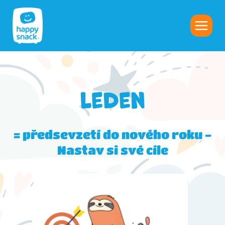
leden
= předsevzetí do nového roku -
Nastav si své cíle