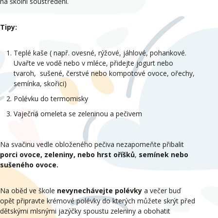
na školní soustředění.
Tipy:
Teplé kaše ( např. ovesné, rýžové, jáhlové, pohankové.
Uvařte ve vodě nebo v mléce, přidejte jogurt nebo
tvaroh, sušené, čerstvé nebo kompotové ovoce, ořechy,
semínka, skořici)
Polévku do termomisky
Vaječná omeleta se zeleninou a pečivem
Na svačinu vedle obloženého pečiva nezapomeňte přibalit
porci ovoce, zeleniny, nebo hrst oříšků
,
semínek nebo
sušeného ovoce.
Na oběd ve škole
nevynechávejte polévky
a večer buď
opět připravte krémové polévky do kterých můžete skrýt před
dětskými mlsnými jazýčky spoustu zeleniny a obohatit