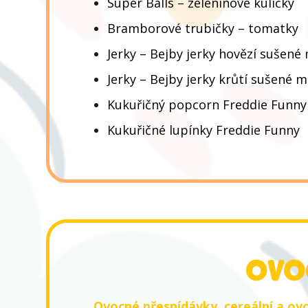
Super Balls – zeleninové kuličky
Bramborové trubičky – tomatky
Jerky – Bejby jerky hovězí sušené
Jerky – Bejby jerky krůtí sušené 
Kukuřičný popcorn Freddie Funny
Kukuřičné lupínky Freddie Funny
OVO
Ovocné přesnídávky, cereální a ov