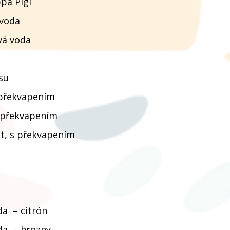
pa Pigl
 voda
vá voda
usu
 překvapením
 překvapením
it, s překvapením
a – citrón
da – hrozny