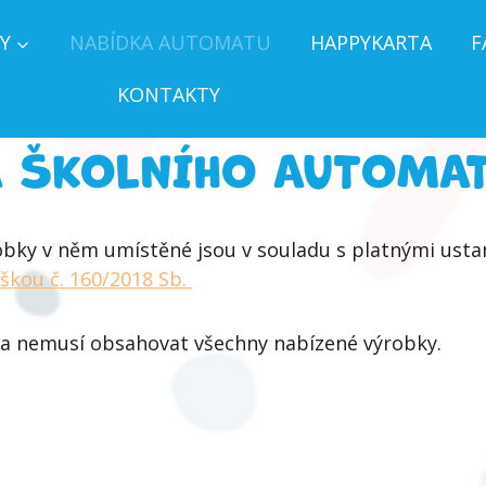
Y
NABÍDKA AUTOMATU
HAPPYKARTA
F
KONTAKTY
 ŠKOLNÍHO AUTOMA
obky v něm umístěné jsou v souladu s platnými ust
áškou č. 160/2018 Sb.
t a nemusí obsahovat všechny nabízené výrobky.