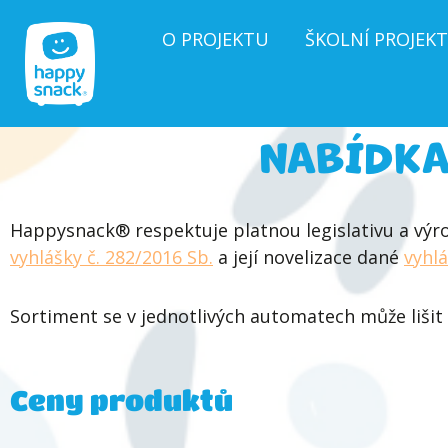
O PROJEKTU
ŠKOLNÍ PROJEKT
NABÍDKA
Happysnack® respektuje platnou legislativu a výr
vyhlášky č. 282/2016 Sb.
a její novelizace dané
vyhl
Sortiment se v jednotlivých automatech může liši
Ceny produktů