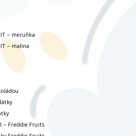
UIT – meruňka
IT – malina
koládou
látky
átky
é – Freddie Fruits
ky Freddie Fruits