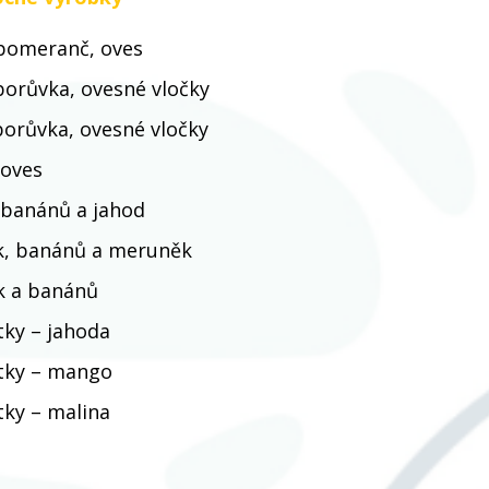
pomeranč, oves
orůvka, ovesné vločky
orůvka, ovesné vločky
 oves
 banánů a jahod
k, banánů a meruněk
k a banánů
tky – jahoda
tky – mango
tky – malina