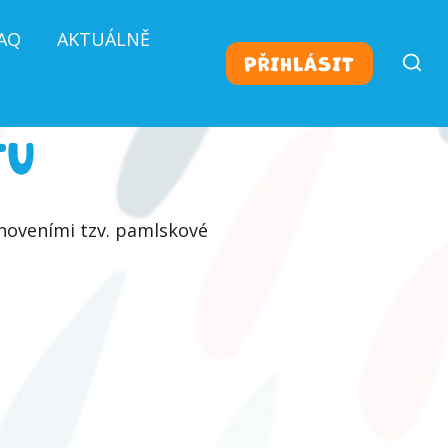
AQ
AKTUÁLNĚ
PŘIHLÁSIT
TU
anoveními tzv. pamlskové