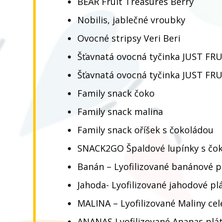
BEAR Fruit Treasures Berry
Nobilis, jablečné vroubky
Ovocné stripsy Veri Beri
Šťavnatá ovocná tyčinka JUST FR
Šťavnatá ovocná tyčinka JUST FRU
Family snack čoko
Family snack malina
Family snack oříšek s čokoládou
SNACK2GO Špaldové lupínky s čo
Banán – Lyofilizované banánové p
Jahoda- Lyofilizované jahodové pl
MALINA – Lyofilizované Maliny cel
ANANAS Lyofilizované Ananas plát