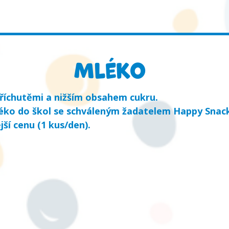
Mléko
íchutěmi a nižším obsahem cukru.
éko do škol se schváleným žadatelem Happy Snack 
ší cenu (1 kus/den).