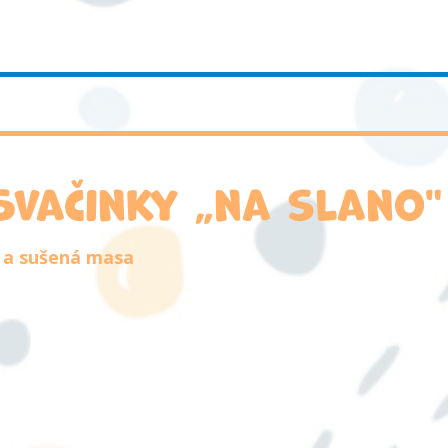
Svačinky „na slano"
y a sušená masa