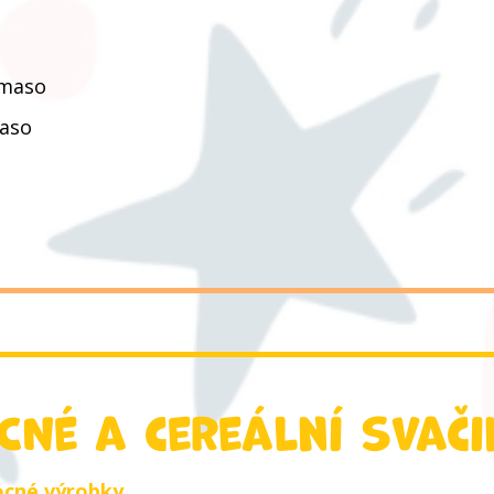
 maso
maso
CNé a cereální svač
ocné výrobky