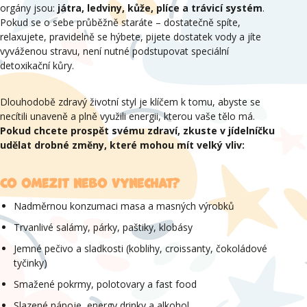
orgány jsou:
játra, ledviny, kůže, plíce a trávicí systém
.
Pokud se o sebe průběžně staráte – dostatečně spíte,
relaxujete, pravidelně se hýbete, pijete dostatek vody a jíte
vyváženou stravu, není nutné podstupovat speciální
detoxikační kůry.
Dlouhodobě zdravý životní styl je klíčem k tomu, abyste se
necítili unaveně a plně využili energii, kterou vaše tělo má.
Pokud chcete prospět svému zdraví, zkuste v jídelníčku
udělat drobné změny, které mohou mít velký vliv:
Co omezit nebo vynechat?
Nadměrnou konzumaci masa a masných výrobků
Trvanlivé salámy, párky, paštiky, klobásy
Jemné pečivo a sladkosti (koblihy, croissanty, čokoládové
tyčinky)
Smažené pokrmy, polotovary a fast food
Slazené nápoje, energy drinky a alkohol