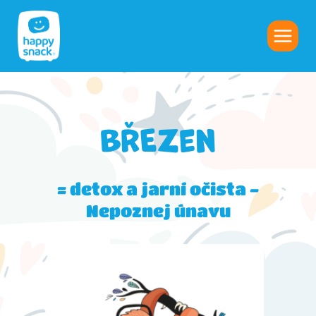
BŘEZen
= detox a jarní očista -
Nepoznej únavu