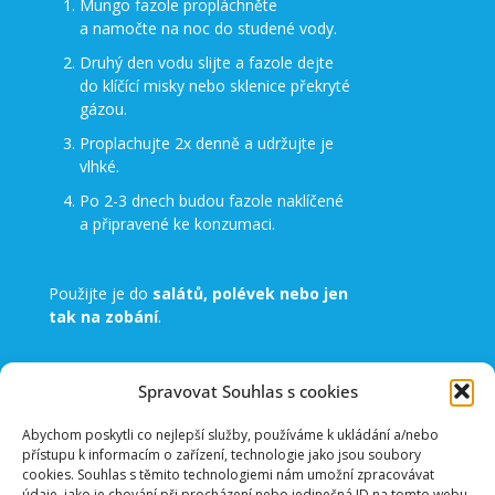
Mungo fazole propláchněte
a namočte na noc do studené vody.
Druhý den vodu slijte a fazole dejte
do klíčící misky nebo sklenice překryté
gázou.
Proplachujte 2x denně a udržujte je
vlhké.
Po 2-3 dnech budou fazole naklíčené
a připravené ke konzumaci.
Použijte je do
salátů, polévek nebo jen
tak na zobání
.
Spravovat Souhlas s cookies
Abychom poskytli co nejlepší služby, používáme k ukládání a/nebo
přístupu k informacím o zařízení, technologie jako jsou soubory
cookies. Souhlas s těmito technologiemi nám umožní zpracovávat
údaje, jako je chování při procházení nebo jedinečná ID na tomto webu.