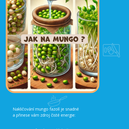
Nakličování mungo fazolí je snadné
a přinese vám zdroj čisté energie: