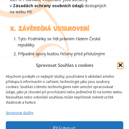
v
Zásadách ochrany osobních údajů
dostupných
na webu HS.
X. Závěrečná ustanovení
Tyto Podmínky se řídí právním řádem České
republiky.
Případné spory budou řešeny před příslušnými
soudy ČR.
Spravovat Souhlas s cookies
HS si vyhrazuje právo Podmínky kdykoli změnit.
Změny nabývají účinnosti jejich Uveřejněním.
Abychom poskytli co nejlepší služby, používáme k ukládání a/nebo
přístupu k informacím o zařízení, technologie jako jsou soubory
Tyto Podmínky nabývají účinnosti dne
cookies. Souhlas s těmito technologiemi nám umožní zpracovávat
1. 1. 2026
.
údaje, jako je chování při procházení nebo jedinečná ID na tomto webu.
Nesouhlas nebo odvolání souhlasu může nepříznivě ovlivnit určité
vlastnosti a funkce.
Spravovat služby
Příjmout