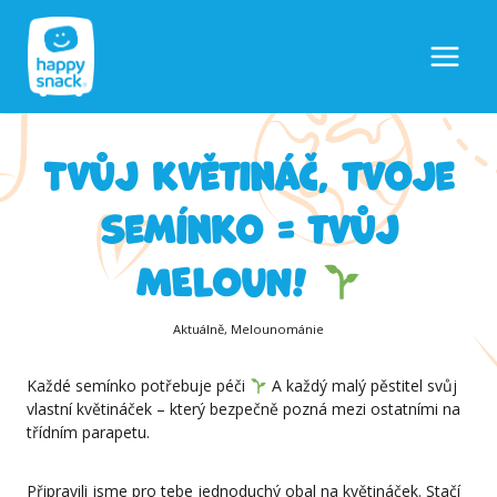
Přeskočit
na
obsah
Tvůj květináč, tvoje
semínko = tvůj
MELOUN!
Aktuálně
,
Melounománie
Každé semínko potřebuje péči
A každý malý pěstitel svůj
vlastní květináček – který bezpečně pozná mezi ostatními na
třídním parapetu.
Připravili jsme pro tebe jednoduchý obal na květináček. Stačí