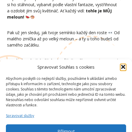
si ho stáhnout, vybarvit podle vlastní fantazie, vystřihnout
a ozdobit jím svůj květináč. Ať každý vidí:
tohle je MŮJ
meloun!
Pak už jen sleduj, jak tvoje semínko každý den roste
Od
malého zrníčka až po velký meloun – a ty u toho budeš od
samého začátku.
Obal na květináček si můžeš stáhnout
zde
a pusť se
Spravovat Souhlas s cookies
hned do tvoření!
Abychom poskytli co nejlepší služby, používáme k ukládání a/nebo
Pošli nám pak fotku na
soutez@happysnack.cz
nebo označ
přístupu k informacím o zařízení, technologie jako jsou soubory
na sociálních sítích s #happysnack.
cookies. Souhlas s těmito technologiemi nám umožní zpracovávat
údaje, jako je chování při procházení nebo jedinečná ID na tomto webu.
Nesouhlas nebo odvolání souhlasu může nepříznivě ovlivnit určité
vlastnosti a funkce.
Spravovat služby
Příjmout