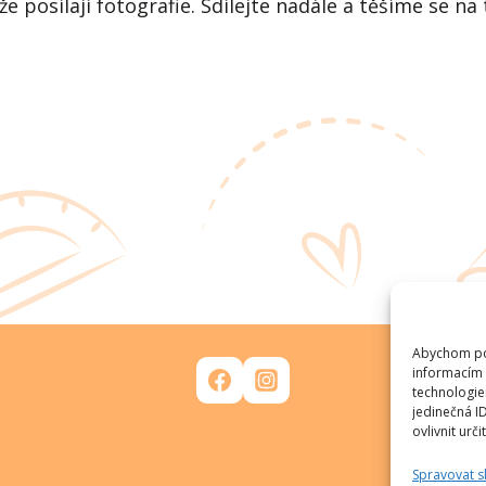
e posílají fotografie. Sdílejte nadále a těšíme se n
Abychom pos
informacím 
technologie
jedinečná I
ovlivnit urči
info@happysnack.cz
Spravovat s