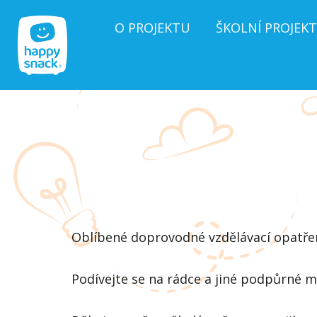
Přeskočit
O PROJEKTU
ŠKOLNÍ PROJEKT
na
obsah
Oblíbené doprovodné vzdělávací opatření
Podívejte se na rádce a jiné podpůrné ma