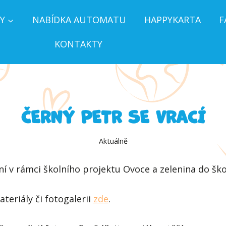
Y
NABÍDKA AUTOMATU
HAPPYKARTA
F
KONTAKTY
ČERNÝ PETR SE VRACÍ
Aktuálně
 v rámci školního projektu Ovoce a zelenina do škol
teriály či fotogalerii
zde
.